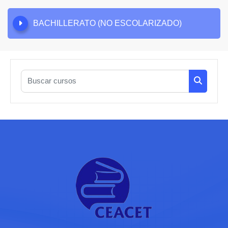
BACHILLERATO (NO ESCOLARIZADO)
Buscar cursos
Buscar c