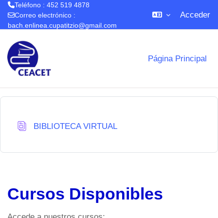
Teléfono : 452 519 4878
Acceder
Correo electrónico :
bach.enlinea.cupatitzio@gmail.com
Salta al contenido principal
Página Principal
Base de datos
BIBLIOTECA VIRTUAL
Cursos Disponibles
Accede a nuestros cursos: