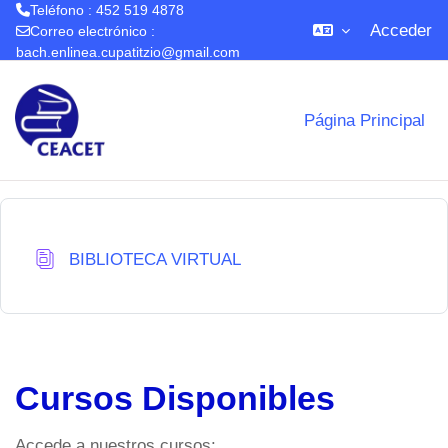
Teléfono : 452 519 4878
Acceder
Correo electrónico :
bach.enlinea.cupatitzio@gmail.com
Salta al contenido principal
Página Principal
Base de datos
BIBLIOTECA VIRTUAL
Cursos Disponibles
Accede a nuestros cursos: