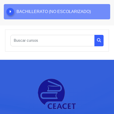
BACHILLERATO (NO ESCOLARIZADO)
Buscar cursos
Buscar c