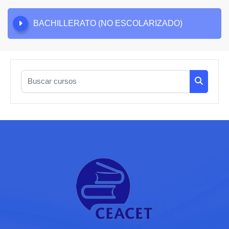
BACHILLERATO (NO ESCOLARIZADO)
Buscar cursos
Buscar c