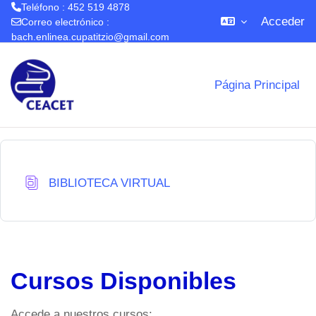
Teléfono : 452 519 4878
Acceder
Correo electrónico :
bach.enlinea.cupatitzio@gmail.com
Salta al contenido principal
Página Principal
Base de datos
BIBLIOTECA VIRTUAL
Cursos Disponibles
Accede a nuestros cursos: