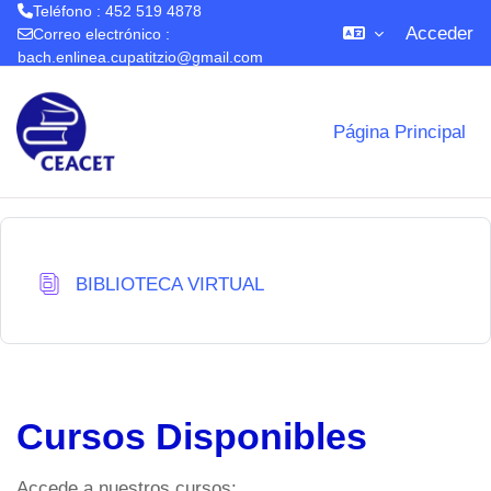
Teléfono : 452 519 4878
Acceder
Correo electrónico :
bach.enlinea.cupatitzio@gmail.com
Salta al contenido principal
Página Principal
Base de datos
BIBLIOTECA VIRTUAL
Cursos Disponibles
Accede a nuestros cursos: