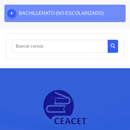
BACHILLERATO (NO ESCOLARIZADO)
Buscar cursos
Buscar c