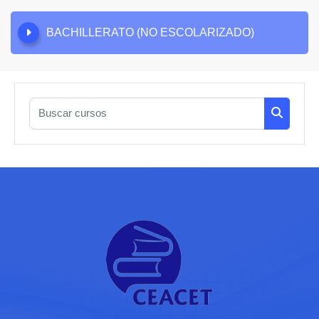
BACHILLERATO (NO ESCOLARIZADO)
Buscar cursos
Buscar c