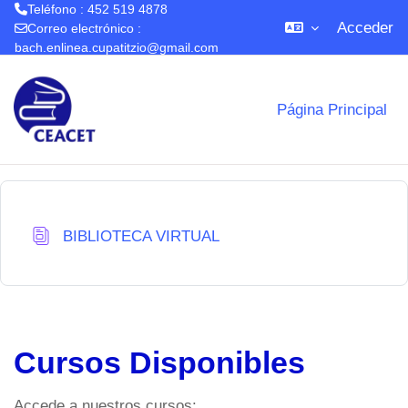
Teléfono : 452 519 4878
Acceder
Correo electrónico :
bach.enlinea.cupatitzio@gmail.com
Salta al contenido principal
Página Principal
Base de datos
BIBLIOTECA VIRTUAL
Cursos Disponibles
Accede a nuestros cursos: