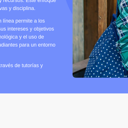
 y recursos. Este enfoque
as y disciplina.
línea permite a los
us intereses y objetivos
nológica y el uso de
tudiantes para un entorno
ravés de tutorías y