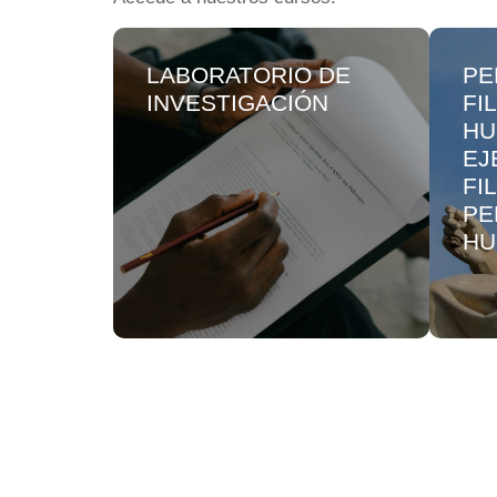
LABORATORIO DE
PE
INVESTIGACIÓN
FI
HU
EJ
FI
PE
HU