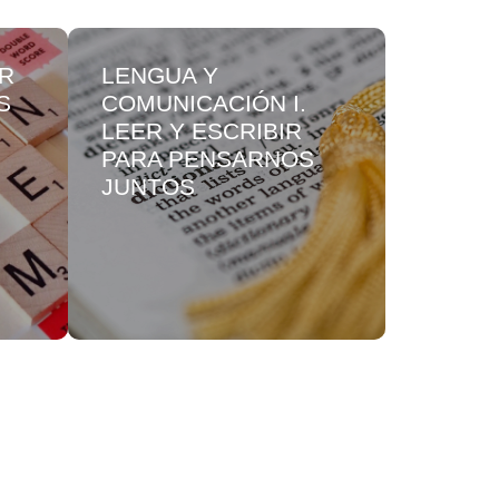
OR
LENGUA Y
PENSA
S
COMUNICACIÓN I.
MATEM
LEER Y ESCRIBIR
PENSA
PARA PENSARNOS
ARITM
JUNTOS