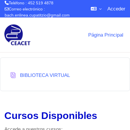
Teléfono : 452 519 4878
Acceder
Correo electrónico :
bach.enlinea.cupatitzio@gmail.com
Salta al contenido principal
Página Principal
Base de datos
BIBLIOTECA VIRTUAL
Cursos Disponibles
Accede a nuestros cursos: