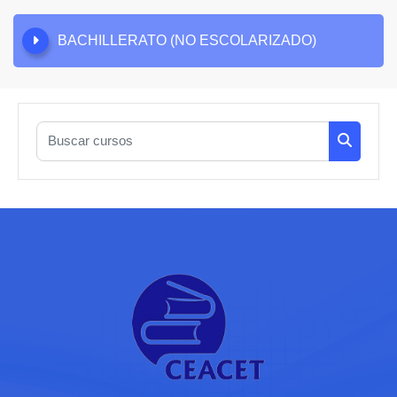
BACHILLERATO (NO ESCOLARIZADO)
Buscar cursos
Buscar c