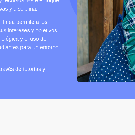
 y recursos. Este enfoque
as y disciplina.
línea permite a los
us intereses y objetivos
nológica y el uso de
tudiantes para un entorno
ravés de tutorías y