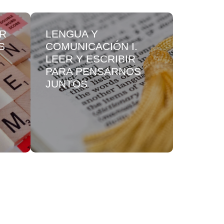
OR
LENGUA Y
PENSA
S
COMUNICACIÓN I.
MATEM
LEER Y ESCRIBIR
PENSA
PARA PENSARNOS
ARITM
JUNTOS