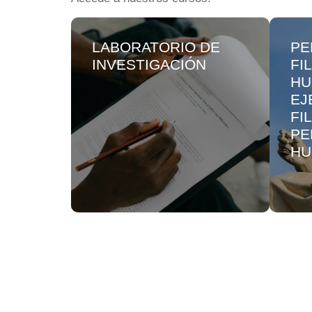
LABORATORIO DE
PE
INVESTIGACIÓN
FI
HU
EJ
FI
PE
HU