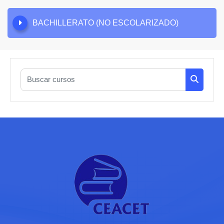
BACHILLERATO (NO ESCOLARIZADO)
Buscar cursos
Buscar c