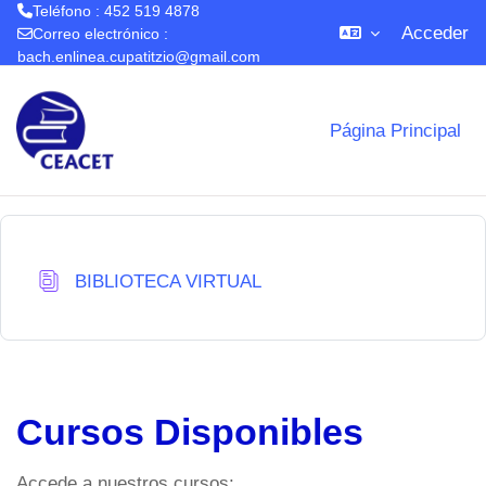
Teléfono : 452 519 4878
Acceder
Correo electrónico :
bach.enlinea.cupatitzio@gmail.com
Salta al contenido principal
Página Principal
Base de datos
BIBLIOTECA VIRTUAL
Cursos Disponibles
Accede a nuestros cursos: