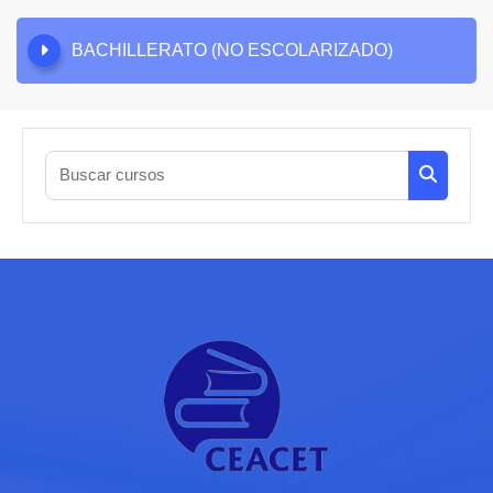
BACHILLERATO (NO ESCOLARIZADO)
Buscar cursos
Buscar c