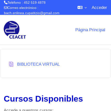
Teléfono : 452 519 4878
Acceder
Correo electrónico :
bach.enlinea.cupatitzio@gmail.com
Salta al contenido principal
Página Principal
Base de datos
BIBLIOTECA VIRTUAL
Cursos Disponibles
Accede a nuestros cursos: