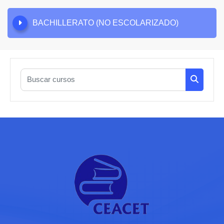
BACHILLERATO (NO ESCOLARIZADO)
Buscar cursos
Buscar c