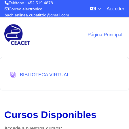
Teléfono : 452 519 4878
Acceder
Correo electrónico :
bach.enlinea.cupatitzio@gmail.com
Salta al contenido principal
Página Principal
Base de datos
BIBLIOTECA VIRTUAL
Cursos Disponibles
Accede a nuestros cursos: