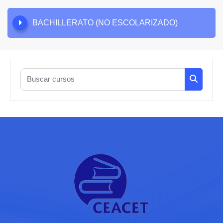
BACHILLERATO (NO ESCOLARIZADO)
Buscar cursos
Buscar c