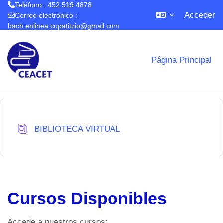
Teléfono : 452 519 4878
Acceder
Correo electrónico :
bach.enlinea.cupatitzio@gmail.com
Salta al contenido principal
Página Principal
Base de datos
BIBLIOTECA VIRTUAL
Cursos Disponibles
Accede a nuestros cursos: