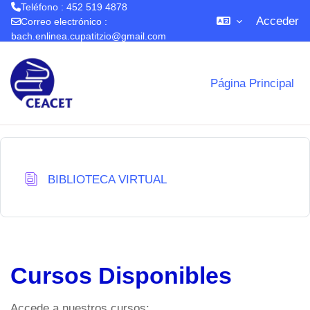
Teléfono : 452 519 4878
Acceder
Correo electrónico :
bach.enlinea.cupatitzio@gmail.com
Salta al contenido principal
Página Principal
Base de datos
BIBLIOTECA VIRTUAL
Cursos Disponibles
Accede a nuestros cursos: