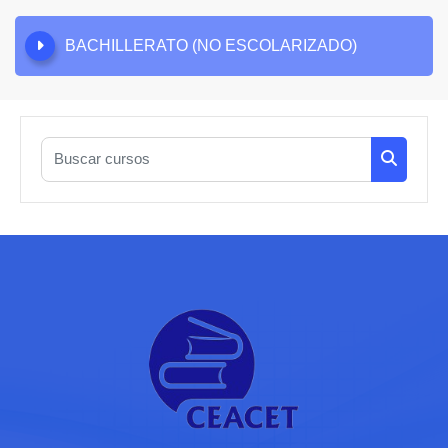
BACHILLERATO (NO ESCOLARIZADO)
Buscar cursos
Buscar c