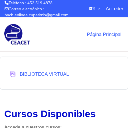
Teléfono : 452 519 4878
Acceder
Correo electrónico :
bach.enlinea.cupatitzio@gmail.com
Salta al contenido principal
Página Principal
Base de datos
BIBLIOTECA VIRTUAL
Cursos Disponibles
Accede a nuestros cursos: