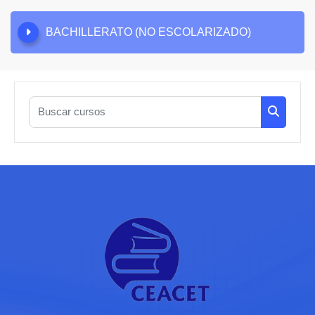
BACHILLERATO (NO ESCOLARIZADO)
Buscar cursos
Buscar c