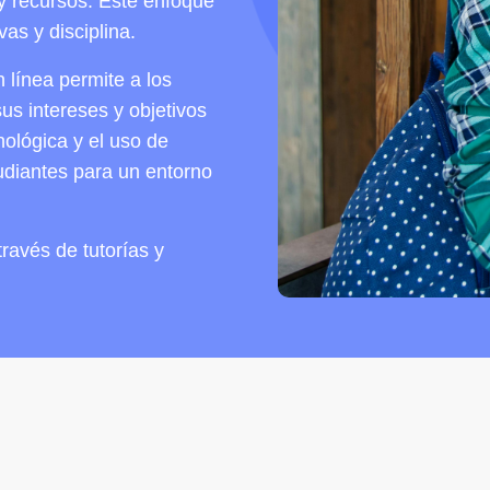
 y recursos. Este enfoque
as y disciplina.
línea permite a los
us intereses y objetivos
nológica y el uso de
tudiantes para un entorno
ravés de tutorías y