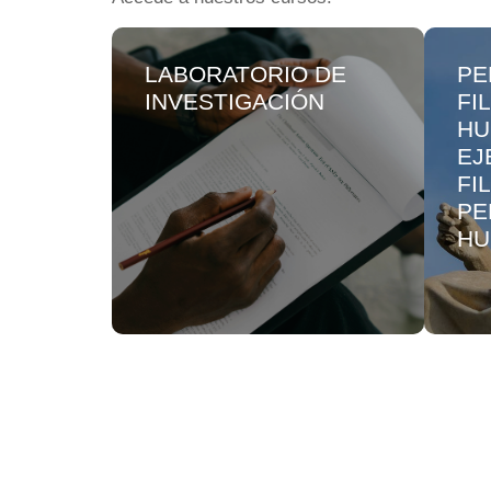
LABORATORIO DE
PE
INVESTIGACIÓN
FI
HU
EJ
FI
PE
HU