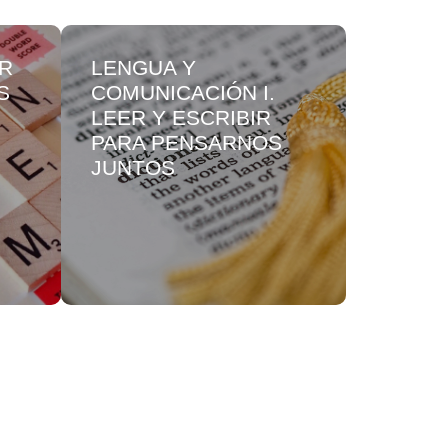
OR
LENGUA Y
PENSA
S
COMUNICACIÓN I.
MATEM
LEER Y ESCRIBIR
PENSA
PARA PENSARNOS
ARITM
JUNTOS