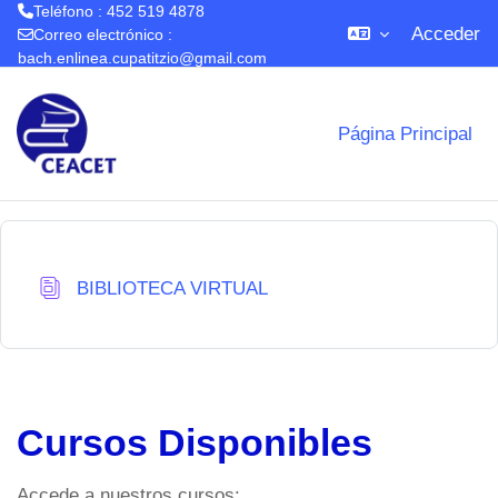
Teléfono : 452 519 4878
Acceder
Correo electrónico :
bach.enlinea.cupatitzio@gmail.com
Salta al contenido principal
Página Principal
Base de datos
BIBLIOTECA VIRTUAL
Cursos Disponibles
Accede a nuestros cursos: