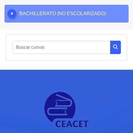
BACHILLERATO (NO ESCOLARIZADO)
Buscar cursos
Buscar c