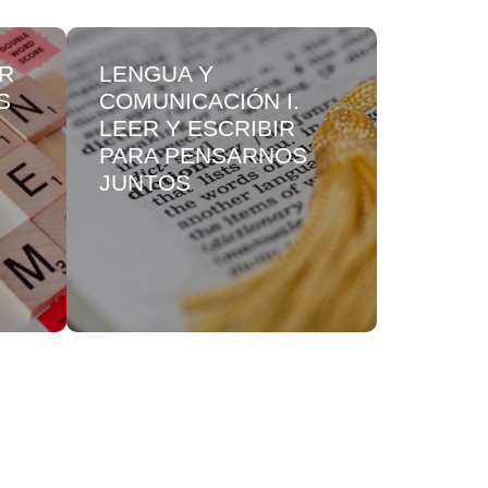
OR
LENGUA Y
PENSA
S
COMUNICACIÓN I.
MATEM
LEER Y ESCRIBIR
PENSA
PARA PENSARNOS
ARITM
JUNTOS