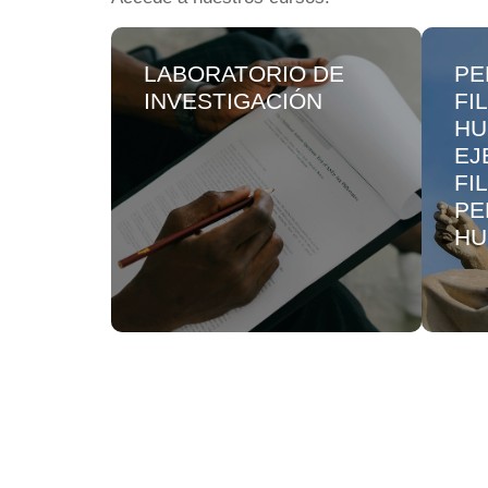
LABORATORIO DE
PE
INVESTIGACIÓN
FI
HU
EJ
FI
PE
HU