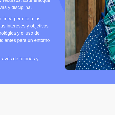
 y recursos. Este enfoque
as y disciplina.
línea permite a los
us intereses y objetivos
nológica y el uso de
tudiantes para un entorno
ravés de tutorías y